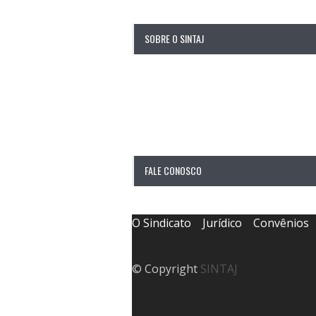
SOBRE O SINTAJ
Fundado em 23 de novembro de 1993
Juventude e das secretarias do TJ-
CNPJ 73.836.819/0001 67
FALE CONOSCO
O Sindicato
Jurídico
Convênios
© Copyright
SINTAJ