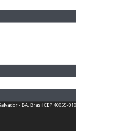
is, dos Juizados da infância e
Salvador - BA, Brasil CEP 40055-010