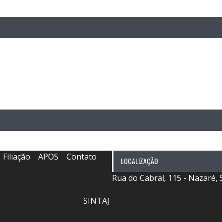
, atualmente representa os servidores dos Juizados Especia
BA.
Filiação
APOS
Contato
LOCALIZAÇÃO
Rua do Cabral, 115 - Nazaré, 
SINTAJ